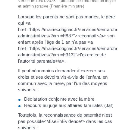
Vérifié le 19/01/2023 - Direction de l'information légale
et administrative (Première ministre)
Lorsque les parents ne sont pas mariés, le père
qui <a
href="https://mairiecotignac.fr/services/demarches-
administratives/?xml=F887">reconnaît</a> son
enfant après l'âge de 1 an n'a pas <a
href="https://mairiecotignac.fr/services/demarches-
administratives/?xml=F3132">l'exercice de
l'autorité parentale</a>.
Il peut néanmoins demander à exercer ses
droits et ses devoirs vis-à-vis de l'enfant, en
commun avec la mère, par l'un des moyens
suivants :
Déclaration conjointe avec la mère
Recours au juge aux affaires familiales (Jaf)
Toutefois, la reconnaissance de paternité n'est
pas possible<MiseEnEvidence/> dans les cas
suivants :