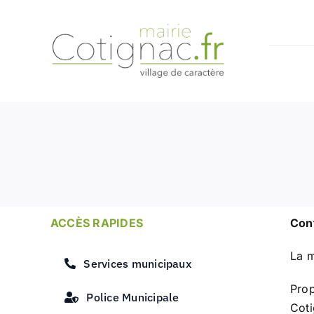
Passer
au
contenu
ACCÈS RAPIDES
Cont
La m
Services municipaux
Prop
Police Municipale
Coti