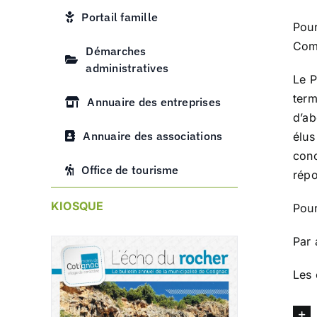
Portail famille
Pour
Com
Démarches
administratives
Le P
term
Annuaire des entreprises
d’ab
Annuaire des associations
élus
conc
Office de tourisme
répo
KIOSQUE
Pour
Par 
Les 