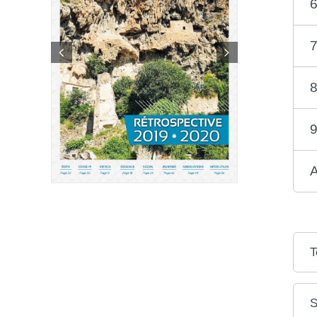
6
7
8
9
A
T
S