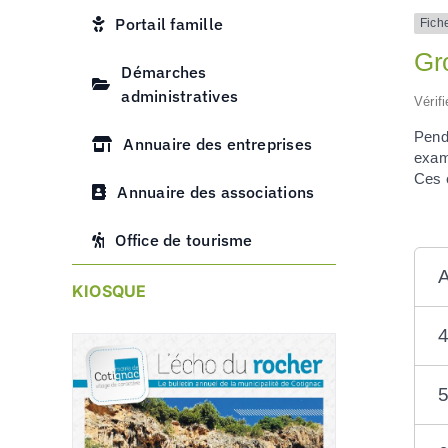
Portail famille
Fich
Gr
Démarches
administratives
Vérif
Pend
Annuaire des entreprises
exam
Ces 
Annuaire des associations
Office de tourisme
A
KIOSQUE
4
5