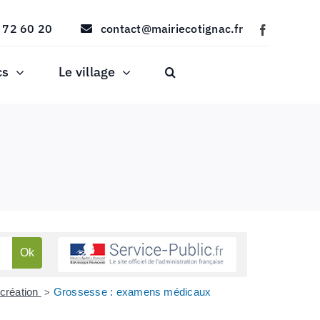
 72 60 20
contact@mairiecotignac.fr
cs
Le village
ocréation
Grossesse : examens médicaux
>