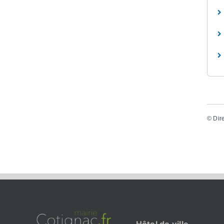
©
Dir