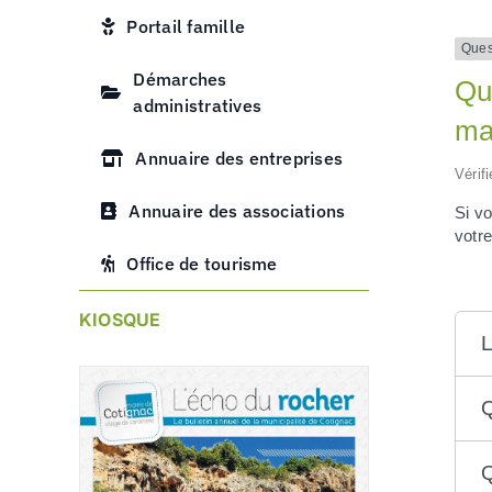
Portail famille
Ques
Démarches
Que
administratives
ma
Annuaire des entreprises
Vérif
Annuaire des associations
Si v
votr
Office de tourisme
KIOSQUE
L
Q
Q