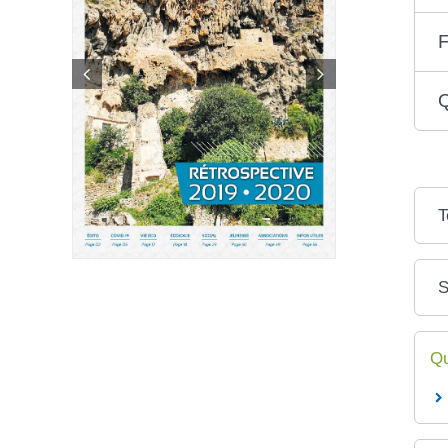
F
Q
T
S
Qu