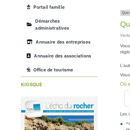
Portail famille
Ques
Démarches
Que
administratives
Vérif
Annuaire des entreprises
Vous
régl
Annuaire des associations
L'aut
Office de tourisme
Vous
Où s
KIOSQUE
Les s
<a
r