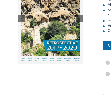
A
<a
c
R
Es
C
C
T