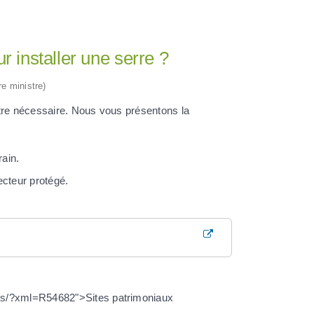
 installer une serre ?
re ministre)
être nécessaire. Nous vous présentons la
rain.
ecteur protégé.
ives/?xml=R54682">Sites patrimoniaux