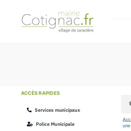
Passer
au
contenu
ACCÈS RAPIDES
Services municipaux
Accu
Police Municipale
une