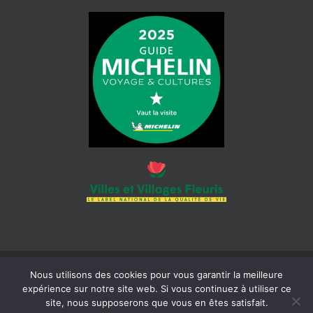
Nous utilisons des cookies pour vous garantir la meilleure
© 2026 Mairie de Cotignac | Tous droits réservés | Siret : 218 300
expérience sur notre site web. Si vous continuez à utiliser ce
465 000 18 |
Mentions légales
| Réalisation :
Béaba-informatique
site, nous supposerons que vous en êtes satisfait.