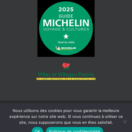
Nous utilisons des cookies pour vous garantir la meilleure
© 2026 Mairie de Cotignac | Tous droits réservés | Siret : 218 300
expérience sur notre site web. Si vous continuez à utiliser ce
465 000 18 |
Mentions légales
| Réalisation :
Béaba-informatique
site, nous supposerons que vous en êtes satisfait.
OK
Politique de confidentialité