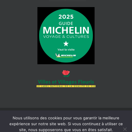
Nous utilisons des cookies pour vous garantir la meilleure
© 2026 Mairie de Cotignac | Tous droits réservés | Siret : 218 300
expérience sur notre site web. Si vous continuez à utiliser ce
465 000 18 |
Mentions légales
| Réalisation :
Béaba-informatique
site, nous supposerons que vous en êtes satisfait.