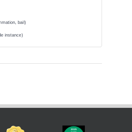
mmation, bail)
nde instance)