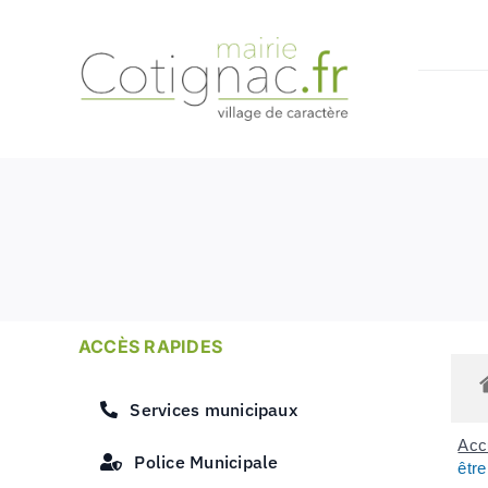
Passer
au
contenu
ACCÈS RAPIDES
Services municipaux
Accu
Police Municipale
êtr