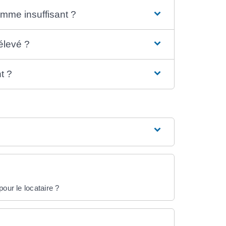
omme insuffisant ?
élevé ?
t ?
our le locataire ?