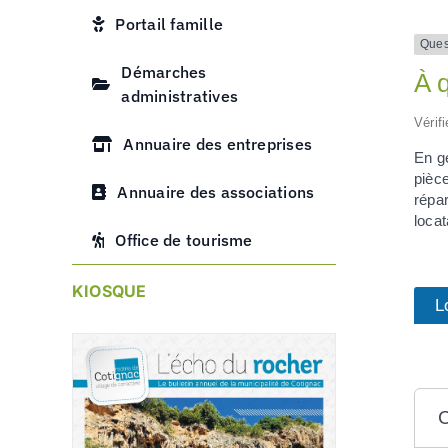
Portail famille
Ques
Démarches
À q
administratives
Vérif
Annuaire des entreprises
En g
pièc
Annuaire des associations
répar
locat
Office de tourisme
KIOSQUE
L
C