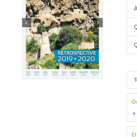
À
Q
Q
T
Qu
Et