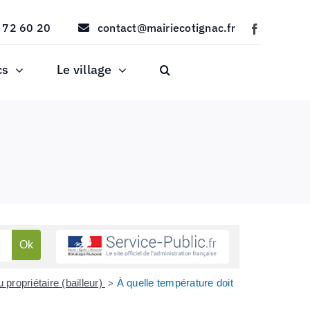
 72 60 20
contact@mairiecotignac.fr
cs
Le village
 propriétaire (bailleur)
À quelle température doit
>