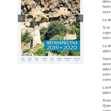
deman
href
asse
La de
Si le
copro
xml=
La dé
admi
Sans 
asse
admi
xml=F
conv
L’arr
admi
Avant
Ques
copro