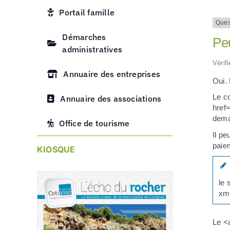
Portail famille
Ques
Démarches
Peu
administratives
Vérif
Annuaire des entreprises
Oui. 
Le co
Annuaire des associations
href
deman
Office de tourisme
Il pe
paie
KIOSQUE
le 
xml
Le <