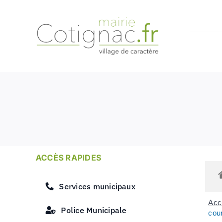
Passer
au
contenu
ACCÈS RAPIDES
Services municipaux
Accu
Police Municipale
cour