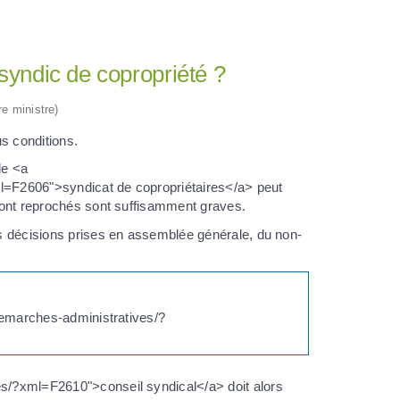
syndic de copropriété ?
re ministre)
s conditions.
le <a
ml=F2606">syndicat de copropriétaires</a> peut
i sont reprochés sont suffisamment graves.
des décisions prises en assemblée générale, du non-
/demarches-administratives/?
es/?xml=F2610">conseil syndical</a> doit alors