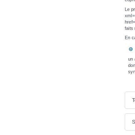
Le pr
xml=
href
faits
En c
un 
dom
syn
T
S