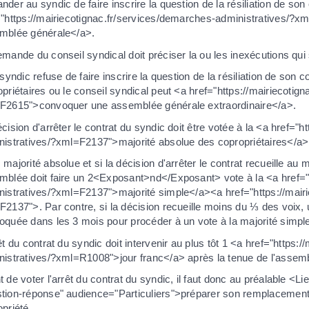
der au syndic de faire inscrire la question de la résiliation de son
="https://mairiecotignac.fr/services/demarches-administratives/?xm
mblée générale</a>.
mande du conseil syndical doit préciser la ou les inexécutions qui
 syndic refuse de faire inscrire la question de la résiliation de son co
priétaires ou le conseil syndical peut <a href="https://mairiecotig
F2615">convoquer une assemblée générale extraordinaire</a>.
cision d'arrêter le contrat du syndic doit être votée à la <a href="
nistratives/?xml=F2137">majorité absolue des copropriétaires</a>
majorité absolue et si la décision d'arrêter le contrat recueille a
mblée doit faire un 2<Exposant>nd</Exposant> vote à la <a href="h
nistratives/?xml=F2137">majorité simple</a><a href="https://mairi
2137">. Par contre, si la décision recueille moins du ⅓ des voix,
oquée dans les 3 mois pour procéder à un vote à la majorité simpl
êt du contrat du syndic doit intervenir au plus tôt 1 <a href="https
nistratives/?xml=R1008">jour franc</a> après la tenue de l'assem
 de voter l'arrêt du contrat du syndic, il faut donc au préalable <
tion-réponse" audience="Particuliers">préparer son remplacement</
priété.