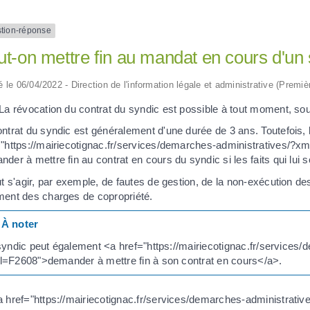
tion-réponse
t-on mettre fin au mandat en cours d'un 
ié le 06/04/2022 - Direction de l'information légale et administrative (Premiè
La révocation du contrat du syndic est possible à tout moment, sou
ntrat du syndic est généralement d'une durée de 3 ans. Toutefois, 
="https://mairiecotignac.fr/services/demarches-administratives/?x
der à mettre fin au contrat en cours du syndic si les faits qui lu
ut s'agir, par exemple, de fautes de gestion, de la non-exécution 
ment des charges de copropriété.
À noter
syndic peut également <a href="https://mairiecotignac.fr/services
=F2608">demander à mettre fin à son contrat en cours</a>.
a href="https://mairiecotignac.fr/services/demarches-administrativ