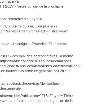
 contrat à <a
l=F2615">l'ordre du jour de la prochaine
 sont reprochées au syndic.
ntrat à l'ordre du jour, 1 ou plusieurs
nac.fr/services/demarches-administratives/?
https://mairiecotignac.fr/services/demarches-
.
u moins ⅓ des voix des copropriétaires, la même
ttps://mairiecotignac.fr/services/demarches-
ecotignac.fr/services/demarches-administratives/?
 une nouvelle assemblée générale doit être
e.
://mairiecotignac.fr/services/demarches-
blée générale.
LienInterne LienPublication="F1548" type="Fiche
a> pour éviter toute rupture de gestion de la