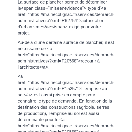
La surface de plancher permet de déterminer
le<span class="miseenevidence"> type d'<a
href="https://mairiecotignac.fr/services/demarches-
administratives/?xml=R62754">autorisation
d'urbanisme</a></span> exigé pour votre
projet.
Au-delà d'une certaine surface de plancher, il est
nécessaire de <a
href="https://mairiecotignac.fr/services/demarches-
administratives/?xml=F20568">recourir à
l'architecte</a>.
<a
href="https://mairiecotignac.fr/services/demarches-
administratives/?xml=R15257">L'emprise au
sol</a> est aussi prise en compte pour
connaître le type de demande. En fonction de la
destination des constructions (agricole, serres
de production), l'emprise au sol est aussi
déterminante pour le <a
href="https://mairiecotignac.fr/services/demarches-
administratives/?xml=F20568">recours à