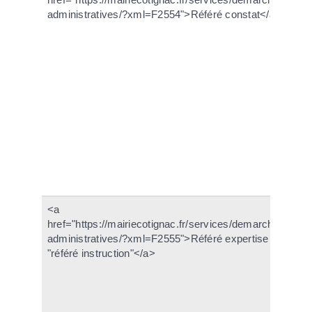
administratives/?xml=F2554">Référé constat</a>
un
fa
ca
ou
ra
(e
ca
pa
a
d'
un
ju
<a
Il
href="https://mairiecotignac.fr/services/demarches-
d
administratives/?xml=F2555">Référé expertise ou
ju
"référé instruction"</a>
ex
to
me
po
si