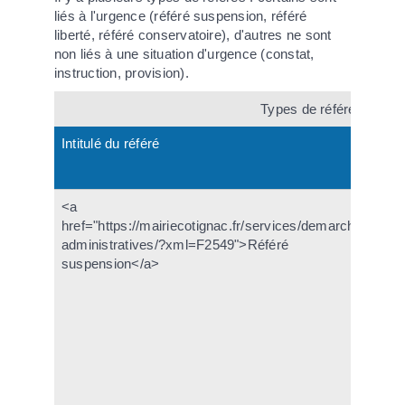
liés à l'urgence (référé suspension, référé
liberté, référé conservatoire), d'autres ne sont
non liés à une situation d'urgence (constat,
instruction, provision).
Types de référés
Intitulé du référé
De
<a
Il
href="https://mairiecotignac.fr/services/demarches-
d
administratives/?xml=F2549">Référé
ju
suspension</a>
s'
l'
d'
d
l'
da
d'
su