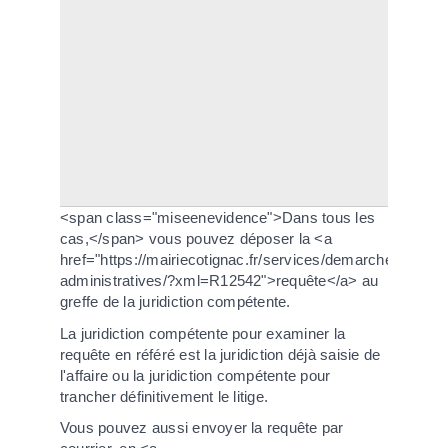
d
su
Le
co
l'
re
le
TV
<span class="miseenevidence">Dans tous les
cas,</span> vous pouvez déposer la <a
href="https://mairiecotignac.fr/services/demarches-
administratives/?xml=R12542">requête</a> au
greffe de la juridiction compétente.
La juridiction compétente pour examiner la
requête en référé est la juridiction déjà saisie de
l'affaire ou la juridiction compétente pour
trancher définitivement le litige.
Vous pouvez aussi envoyer la requête par