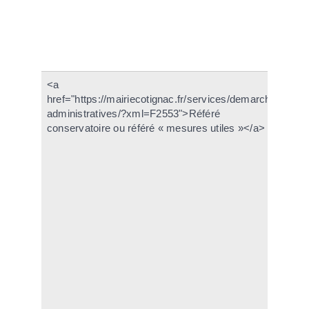
vi
li
c
de
<a
Il
href="https://mairiecotignac.fr/services/demarches-
d
administratives/?xml=F2553">Référé
ju
conservatoire ou référé « mesures utiles »</a>
l'
n'
pr
da
af
pr
me
Ce
ne
to
fa
l'
d'