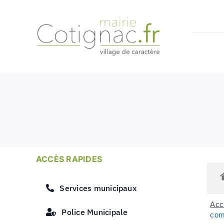
Passer
au
contenu
ACCÈS RAPIDES
Services municipaux
Accu
Police Municipale
com