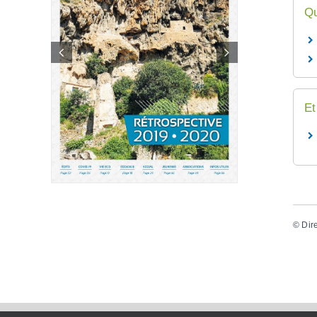
Qu
Et
©
Dir