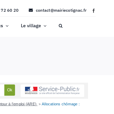
 72 60 20
contact@mairiecotignac.fr
cs
Le village
etour à l'emploi (ARE)
Allocations chômage :
>