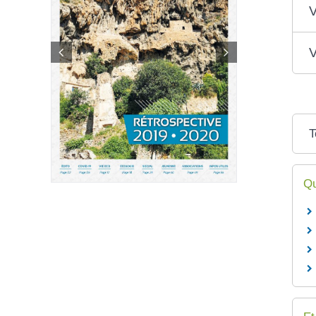
V
V
T
Qu