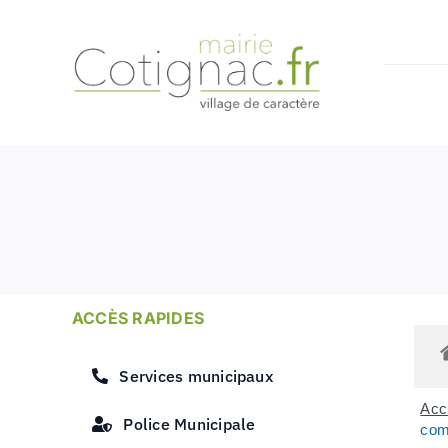
Passer
au
contenu
ACCÈS RAPIDES
Services municipaux
Accu
Police Municipale
comm