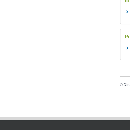
Et
Po
©
Dir