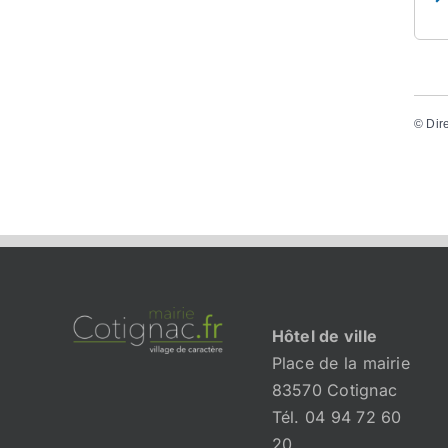
©
Dir
Hôtel de ville
Place de la mairie
83570 Cotignac
Tél. 04 94 72 60
20