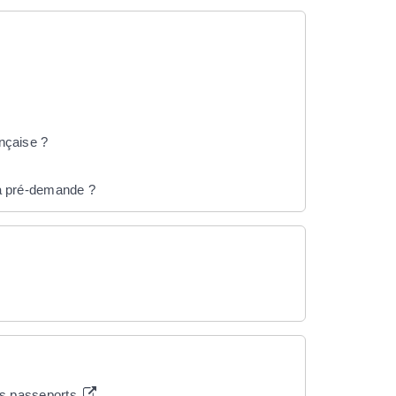
ançaise ?
 la pré-demande ?
les passeports