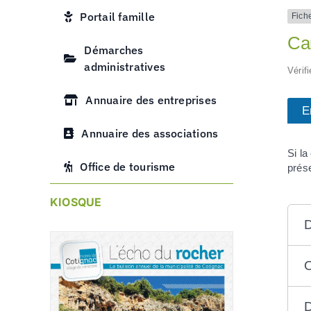
Portail famille
Fich
Car
Démarches
administratives
Vérif
Annuaire des entreprises
E
Annuaire des associations
Si la
Office de tourisme
prés
KIOSQUE
D
O
D