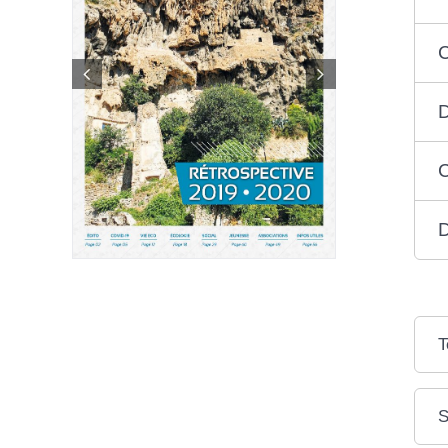
D
C
D
T
S