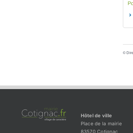
Po
©
Dir
Hôtel de ville
Place de la mairie
83570 Cotignac