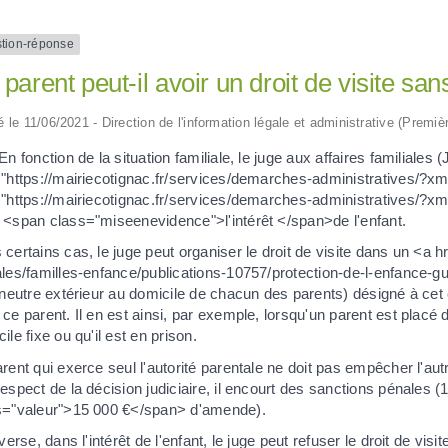
tion-réponse
parent peut-il avoir un droit de visite san
ié le 11/06/2021 - Direction de l'information légale et administrative (Premiè
En fonction de la situation familiale, le juge aux affaires familiale
="https://mairiecotignac.fr/services/demarches-administratives/?x
="https://mairiecotignac.fr/services/demarches-administratives/?x
 <span class="miseenevidence">l'intérêt </span>de l'enfant.
certains cas, le juge peut organiser le droit de visite dans un <a hre
ales/familles-enfance/publications-10757/protection-de-l-enfance-
 neutre extérieur au domicile de chacun des parents) désigné à cet e
ce parent. Il en est ainsi, par exemple, lorsqu'un parent est placé
ile fixe ou qu'il est en prison.
rent qui exerce seul l'autorité parentale ne doit pas empêcher l'aut
espect de la décision judiciaire, il encourt des sanctions pénales
s="valeur">15 000 €</span> d'amende).
nverse, dans l'intérêt de l'enfant, le juge peut refuser le droit de v