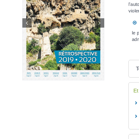
l'aut
viole
le 
adm
T
Et