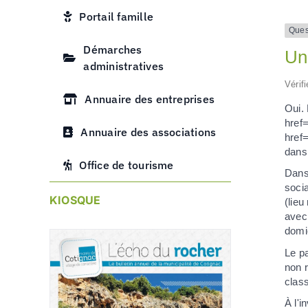
Portail famille
Ques
Démarches
Un 
administratives
Vérif
Annuaire des entreprises
Oui. 
href
Annuaire des associations
href
dans
Office de tourisme
Dans 
soci
KIOSQUE
(lieu
avec 
domic
Le pa
non r
clas
À l'i