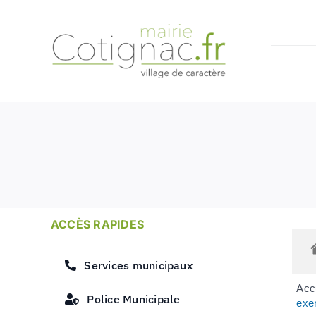
Passer
au
contenu
ACCÈS RAPIDES
Services municipaux
Accu
Police Municipale
exer