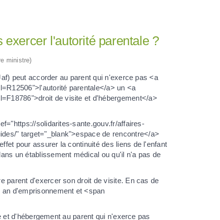
s exercer l'autorité parentale ?
re ministre)
s (Jaf) peut accorder au parent qui n'exerce pas <a
ml=R12506">l'autorité parentale</a> un <a
ml=F18786">droit de visite et d'hébergement</a>
f="https://solidarites-sante.gouv.fr/affaires-
guides/" target="_blank">espace de rencontre</a>
ffet pour assurer la continuité des liens de l'enfant
 dans un établissement médical ou qu'il n'a pas de
re parent d'exercer son droit de visite. En cas de
 (1 an d'emprisonnement et <span
isite et d'hébergement au parent qui n'exerce pas