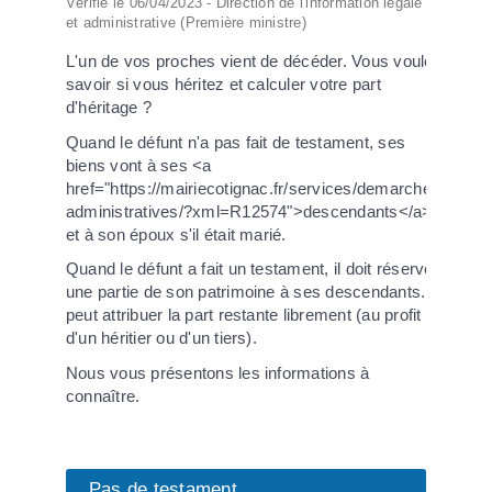
Vérifié le 06/04/2023 - Direction de l'information légale
et administrative (Première ministre)
L'un de vos proches vient de décéder. Vous voulez
savoir si vous héritez et calculer votre part
d'héritage ?
Quand le défunt n'a pas fait de testament, ses
biens vont à ses <a
href="https://mairiecotignac.fr/services/demarches-
administratives/?xml=R12574">descendants</a>,
et à son époux s'il était marié.
Quand le défunt a fait un testament, il doit réserver
une partie de son patrimoine à ses descendants. Il
peut attribuer la part restante librement (au profit
d'un héritier ou d'un tiers).
Nous vous présentons les informations à
connaître.
Pas de testament