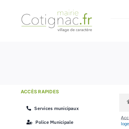
Passer
au
contenu
ACCÈS RAPIDES
Services municipaux
Accu
Police Municipale
loge