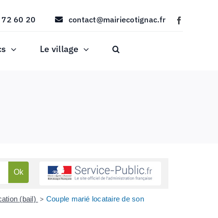
 72 60 20
contact@mairiecotignac.fr
cs
Le village
cation (bail)
Couple marié locataire de son
>