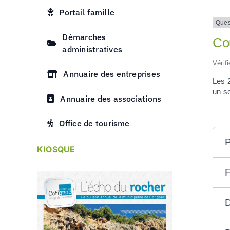
Portail famille
Ques
Démarches
Cou
administratives
Vérif
Annuaire des entreprises
Les 2
un se
Annuaire des associations
Office de tourisme
P
KIOSQUE
F
D