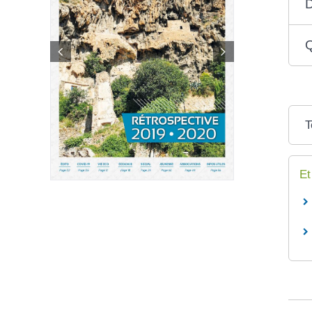
Q
T
Et