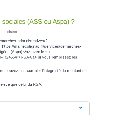
s sociales (ASS ou Aspa) ?
re ministre)
demarches-administratives/?
="https://mairiecotignac.fr/services/demarches-
 âgées (Aspa)</a> avec le <a
?xml=R24554">RSA</a> si vous remplissez les
ne pouvez pas cumuler l'intégralité du montant de
s élevé que celui du RSA.