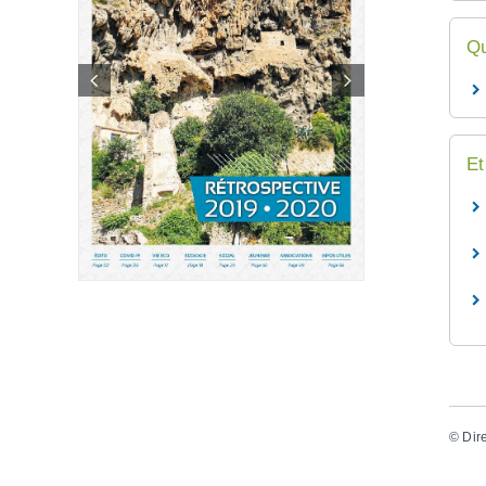
Qu
Et
©
Dir