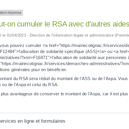
tion-réponse
ut-on cumuler le RSA avec d'autres aide
ié le 01/04/2023 - Direction de l'information légale et administrative (Premiè
 vous pouvez cumuler <a href="https://mairiecotignac.fr/services/
12484">l'allocation de solidarité spécifique (ASS)</a> ou <a href
nistratives/?xml=F16871">l'allocation de solidarité aux personnes
="https://mairiecotignac.fr/services/demarches-administratives/
tions générales pour en bénéficier.
ontant du RSA sera réduit du montant de l'ASS ou de l'Aspa. Vous 
 ou de l'Aspa et celui du RSA.
t plus avantageux de conserver le montant de l'Aspa, car il est plu
ervices en ligne et formulaires