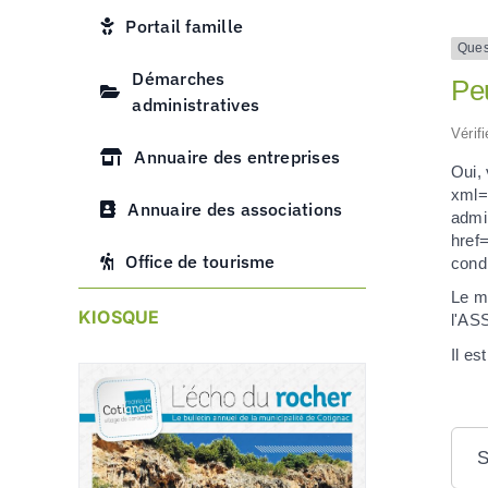
Portail famille
Ques
Démarches
Pe
administratives
Vérif
Annuaire des entreprises
Oui,
xml=F
Annuaire des associations
admi
href
Office de tourisme
condi
Le m
KIOSQUE
l'ASS
Il es
S