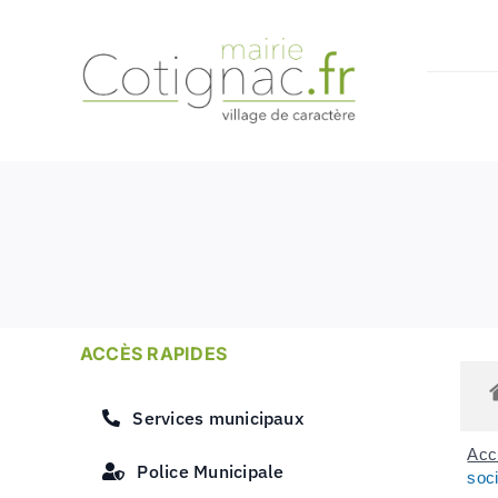
Passer
au
contenu
ACCÈS RAPIDES
Services municipaux
Accu
Police Municipale
soc