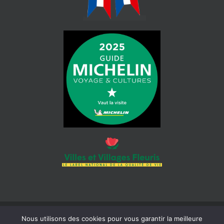
Nous utilisons des cookies pour vous garantir la meilleure
© 2026 Mairie de Cotignac | Tous droits réservés | Siret : 218 300