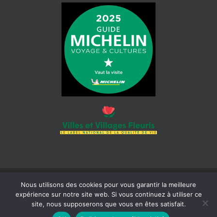
Nous utilisons des cookies pour vous garantir la meilleure
© 2026 Mairie de Cotignac | Tous droits réservés | Siret : 218 300
expérience sur notre site web. Si vous continuez à utiliser ce
465 000 18 |
Mentions légales
| Réalisation :
Béaba-informatique
site, nous supposerons que vous en êtes satisfait.