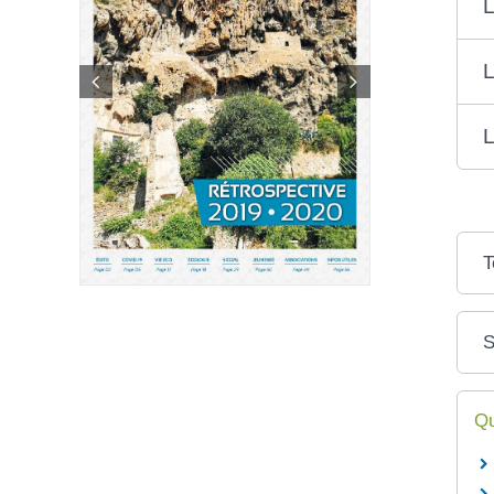
L
L
L
T
S
Qu