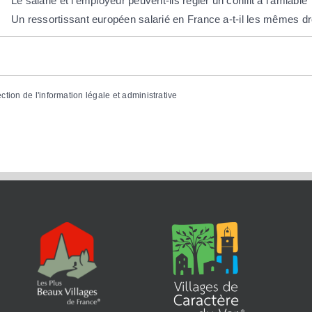
Le salarié et l'employeur peuvent-ils régler un conflit à l'amiable 
Un ressortissant européen salarié en France a-t-il les mêmes dro
ection de l'information légale et administrative