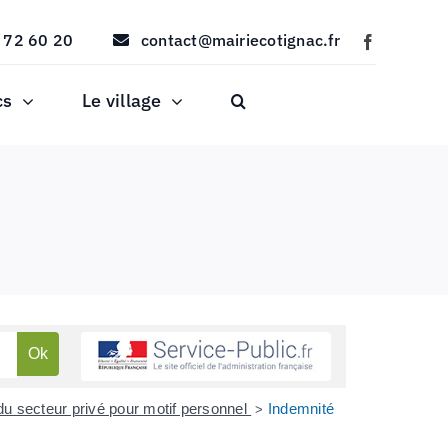
 72 60 20
contact@mairiecotignac.fr
cs
Le village
du secteur privé pour motif personnel
Indemnité
>