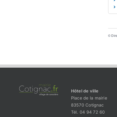
©
Dir
Hôtel de ville
Place de la mairie
83570 Cotignac
Tél. 04 94 72 60