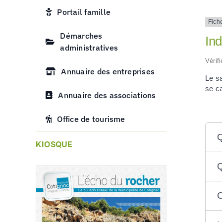
Portail famille
Fich
Démarches
Ind
administratives
Vérif
Annuaire des entreprises
Le s
se ca
Annuaire des associations
Office de tourisme
Q
KIOSQUE
Q
C