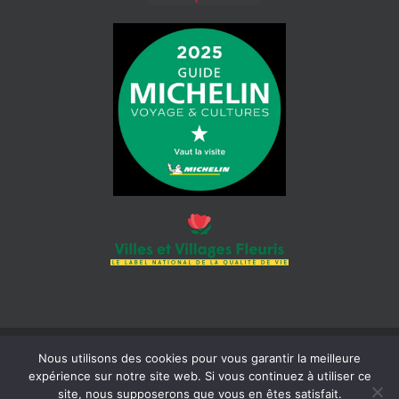
Nous utilisons des cookies pour vous garantir la meilleure
© 2026 Mairie de Cotignac | Tous droits réservés | Siret : 218 300
expérience sur notre site web. Si vous continuez à utiliser ce
465 000 18 |
Mentions légales
| Réalisation :
Béaba-informatique
site, nous supposerons que vous en êtes satisfait.