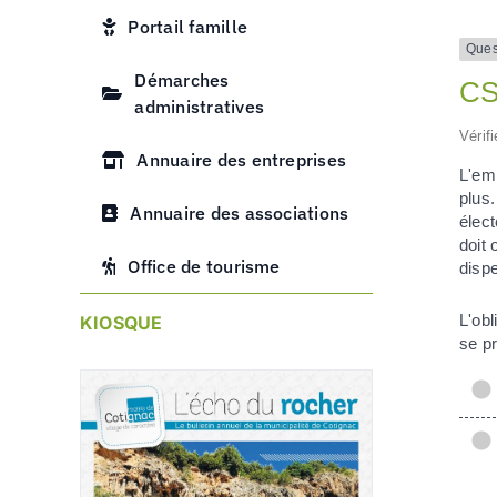
Portail famille
Ques
Démarches
CSE
administratives
Vérif
Annuaire des entreprises
L'emp
plus
Annuaire des associations
élect
doit 
Office de tourisme
dispe
L'ob
KIOSQUE
se pr