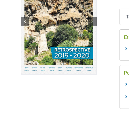
T
Et
Po