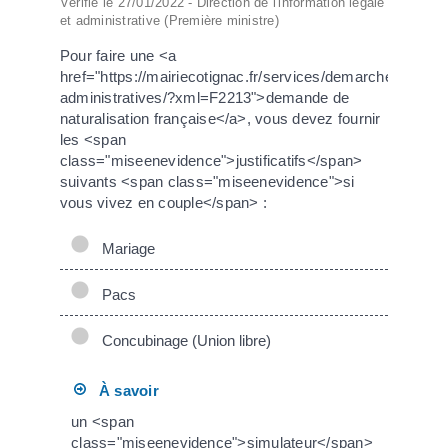
Vérifié le 27/01/2022 - Direction de l'information légale
et administrative (Première ministre)
Pour faire une <a
href="https://mairiecotignac.fr/services/demarches-
administratives/?xml=F2213">demande de
naturalisation française</a>, vous devez fournir
les <span
class="miseenevidence">justificatifs</span>
suivants <span class="miseenevidence">si
vous vivez en couple</span> :
Mariage
Pacs
Concubinage (Union libre)
À savoir
un <span
class="miseenevidence">simulateur</span>