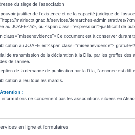
resse du siège de l'association
pouvoir justifier de l'existence et de la capacité juridique de l'asso
="https://mairiecotignac.fr/services/demarches-administratives/?x
iée au JOAFE</a>, ou <span class="expression">justificatif de pub
n class="miseenevidence">Ce document est à conserver durant tout
ublication au JOAFE est<span class="miseenevidence"> gratuite<
lai de transmission de la déclaration à la Dila, par les greffes de
des de l'année.
eption de la demande de publication par la Dila, l'annonce est diff
blication a lieu tous les mardis.
ttention :
 informations ne concernent pas les associations situées en Alsac
ervices en ligne et formulaires