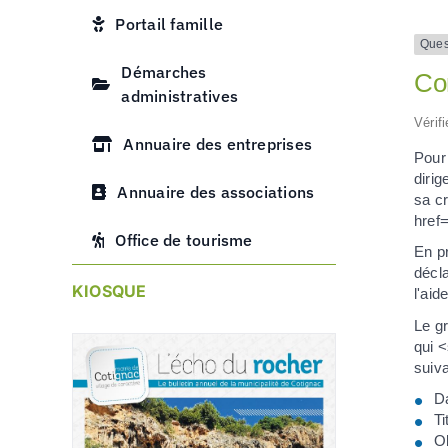
Portail famille
Ques
Démarches
Com
administratives
Vérif
Annuaire des entreprises
Pour
dirig
Annuaire des associations
sa c
href
Office de tourisme
En p
décl
KIOSQUE
l'ai
Le gr
qui 
suiva
Da
Ti
O