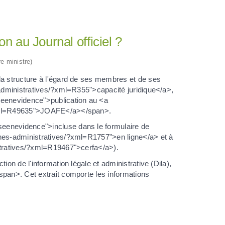
n au Journal officiel ?
re ministre)
la structure à l'égard de ses membres et de ses
-administratives/?xml=R355">capacité juridique</a>,
seenevidence">publication au <a
/?xml=R49635">JOAFE</a></span>.
eenevidence">incluse dans le formulaire de
ches-administratives/?xml=R1757">en ligne</a> et à
istratives/?xml=R19467">cerfa</a>).
ion de l'information légale et administrative (Dila),
span>. Cet extrait comporte les informations