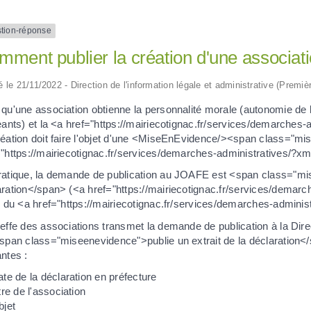
tion-réponse
ment publier la création d'une associatio
ié le 21/11/2022 - Direction de l'information légale et administrative (Premiè
 qu'une association obtienne la personnalité morale (autonomie de 
eants) et la <a href="https://mairiecotignac.fr/services/demarches
réation doit faire l'objet d'une <MiseEnEvidence/><span class="mi
="https://mairiecotignac.fr/services/demarches-administratives
ratique, la demande de publication au JOAFE est <span class="mis
aration</span> (<a href="https://mairiecotignac.fr/services/demar
de du <a href="https://mairiecotignac.fr/services/demarches-admin
effe des associations transmet la demande de publication à la Direct
<span class="miseenevidence">publie un extrait de la déclaration</
ntes :
te de la déclaration en préfecture
tre de l'association
bjet