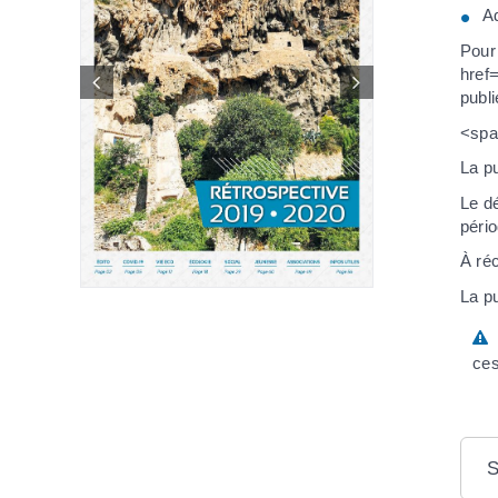
Ad
Pour 
href
publ
<spa
La p
Le dé
pério
À réc
La pu
A
ces
S