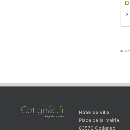
Et
©
Dir
Hôtel de ville
Place de la mairie
83570 Cotignac