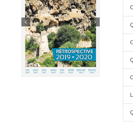
C
Q
C
Q
C
L
Q