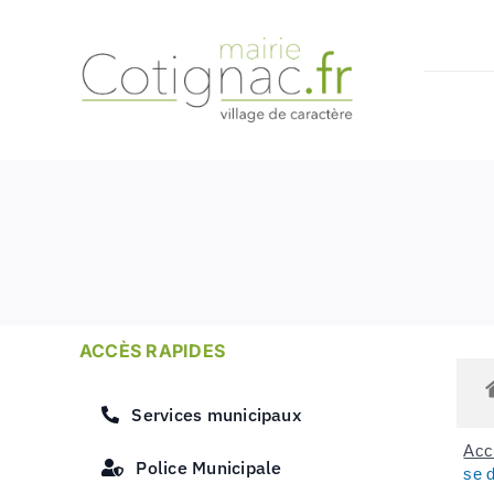
Passer
au
contenu
ACCÈS RAPIDES
Services municipaux
Accu
Police Municipale
se 