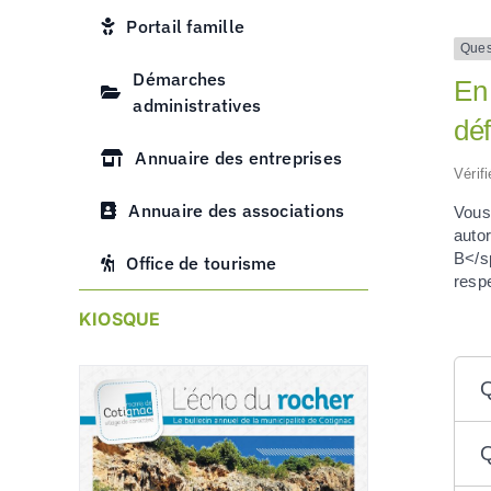
Portail famille
Ques
Démarches
En 
administratives
dé
Annuaire des entreprises
Vérif
Annuaire des associations
Vous
auto
B</sp
Office de tourisme
respe
KIOSQUE
Q
Q