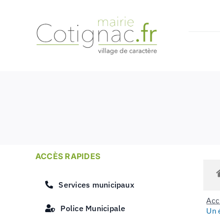
Passer
au
contenu
ACCÈS RAPIDES
Services municipaux
Accu
Police Municipale
Un é