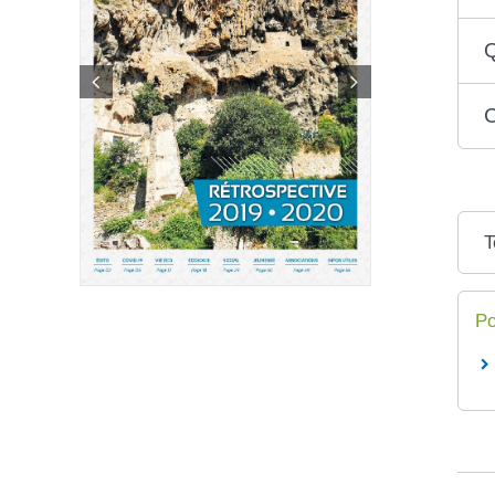
Q
C
T
Po