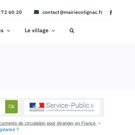
 72 60 20
contact@mairiecotignac.fr
cs
Le village
documents de circulation pour étranger en France
>
gularisé ?