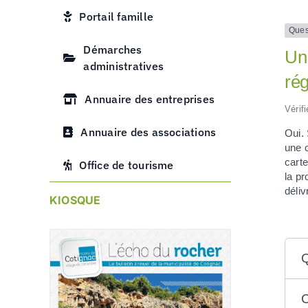
Portail famille
Ques
Démarches
Un 
administratives
rég
Annuaire des entreprises
Vérif
Annuaire des associations
Oui.
une 
carte
Office de tourisme
la pr
déliv
KIOSQUE
Q
C