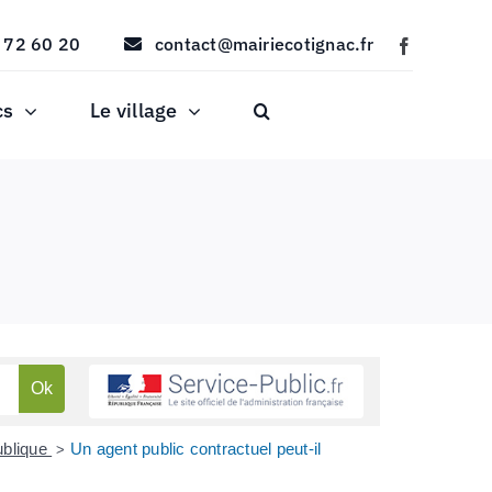
 72 60 20
contact@mairiecotignac.fr
cs
Le village
publique
Un agent public contractuel peut-il
>