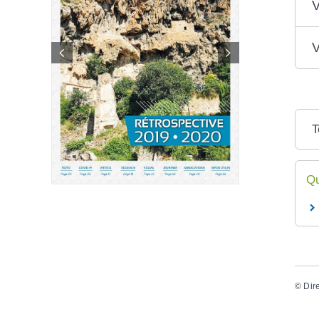
V
V
T
Qu
©
Dir