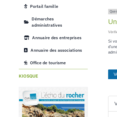
Portail famille
Ques
Démarches
Un 
administratives
Vérif
Annuaire des entreprises
Si vo
d'un
Annuaire des associations
admi
Office de tourisme
V
KIOSQUE
V