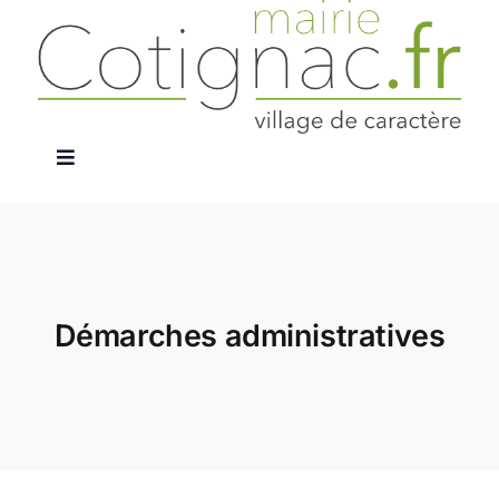
Passer
au
contenu
Navigation
à
La Mairie
bascule
Services Publics
Démarches administratives
Le Village