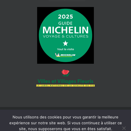
Nous utilisons des cookies pour vous garantir la meilleure
© 2026 Mairie de Cotignac | Tous droits réservés | Siret : 218 300
expérience sur notre site web. Si vous continuez à utiliser ce
465 000 18 |
Mentions légales
| Réalisation :
Béaba-informatique
site, nous supposerons que vous en êtes satisfait.