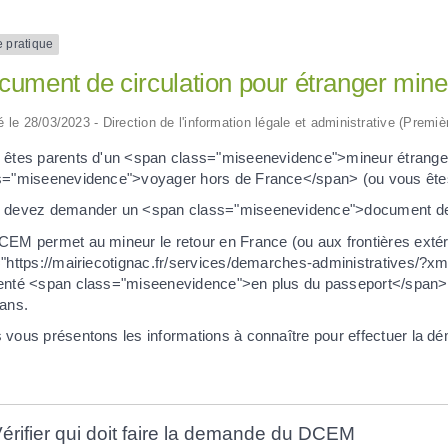
e pratique
cument de circulation pour étranger mi
ié le 28/03/2023 - Direction de l'information légale et administrative (Premiè
 êtes parents d'un <span class="miseenevidence">mineur étrange
s="miseenevidence">voyager hors de France</span> (ou vous êtes u
 devez demander un <span class="miseenevidence">document de 
CEM permet au mineur le retour en France (ou aux frontières exté
="https://mairiecotignac.fr/services/demarches-administratives/?x
enté <span class="miseenevidence">en plus du passeport</span>
 ans.
 vous présentons les informations à connaître pour effectuer la d
érifier qui doit faire la demande du DCEM