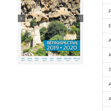
P
E
A
A
S
A
A