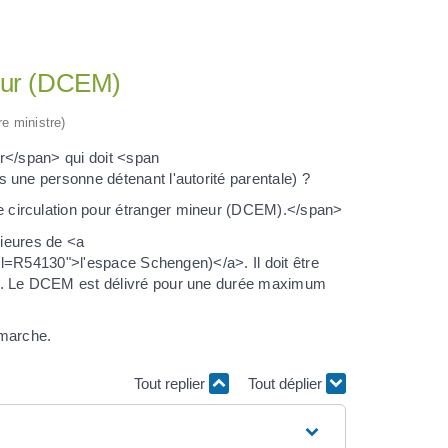
neur (DCEM)
re ministre)
r</span> qui doit <span
ne personne détenant l'autorité parentale) ?
circulation pour étranger mineur (DCEM).</span>
rieures de <a
ml=R54130">l'espace Schengen)</a>. Il doit être
. Le DCEM est délivré pour une durée maximum
émarche.
Tout replier
Tout déplier