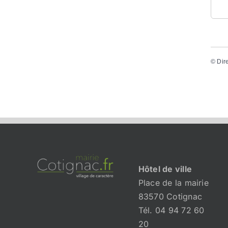
©
Dir
Hôtel de ville
Place de la mairie
83570 Cotignac
Tél. 04 94 72 60
20