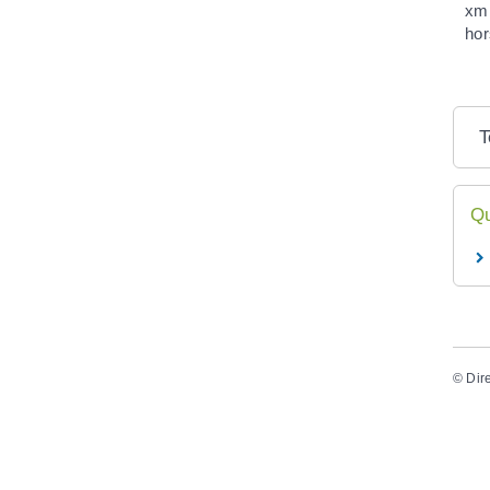
xml
hor
T
Qu
©
Dir