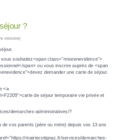
 séjour ?
re ministre)
séjour.
i vous souhaitez<span class="miseenevidence">
essionnel</span> ou vous inscrire auprès de <span
enevidence">devez demander une carte de séjour.
e <a
l=F2209">carte de séjour temporaire vie privée et
rvices/demarches-administratives/?
 de vos parents (père ou mère) depuis vos 13 ans
href="https://mairiecotignac.fr/services/demarches-