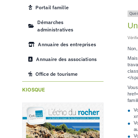
Portail famille
Ques
Démarches
Un 
administratives
Vérif
Annuaire des entreprises
Non, 
Mais
Annuaire des associations
trav
clas
Office de tourisme
</sp
Vous
KIOSQUE
href
famil
Vo
x
V
au
Vo