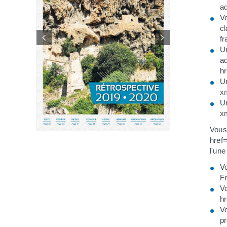
a
V
c
fr
Un
a
h
Un
x
Un
x
Vous
href
l'une
V
F
Vo
hr
Vo
pr