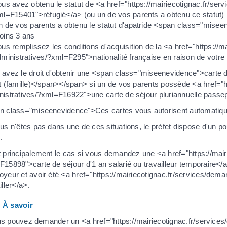
us avez obtenu le statut de <a href="https://mairiecotignac.fr/ser
l=F15401">réfugié</a> (ou un de vos parents a obtenu ce statut)
n de vos parents a obtenu le statut d'apatride <span class="mise
oins 3 ans
us remplissez les conditions d'acquisition de la <a href="https://
ministratives/?xml=F295">nationalité française en raison de votre
 avez le droit d'obtenir une <span class="miseenevidence">carte
nt (famille)</span></span> si un de vos parents possède <a href="h
nistratives/?xml=F16922">une carte de séjour pluriannuelle passep
n class="miseenevidence">Ces cartes vous autorisent automatique
us n'êtes pas dans une de ces situations, le préfet dispose d'un po
.
t principalement le cas si vous demandez une <a href="https://mai
F15898">carte de séjour d'1 an salarié ou travailleur temporaire<
oyeur et avoir été <a href="https://mairiecotignac.fr/services/de
iller</a>.
À savoir
s pouvez demander un <a href="https://mairiecotignac.fr/services