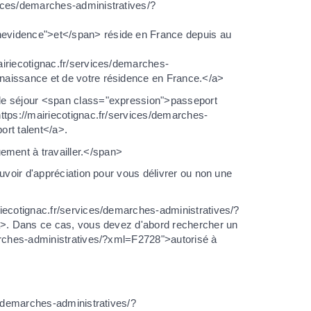
vices/demarches-administratives/?
enevidence">et</span> réside en France depuis au
mairiecotignac.fr/services/demarches-
 naissance et de votre résidence en France.</a>
 de séjour <span class="expression">passeport
ttps://mairiecotignac.fr/services/demarches-
ort talent</a>.
ment à travailler.</span>
uvoir d'appréciation pour vous délivrer ou non une
riecotignac.fr/services/demarches-administratives/?
/a>. Dans ce cas, vous devez d'abord rechercher un
marches-administratives/?xml=F2728">autorisé à
/demarches-administratives/?