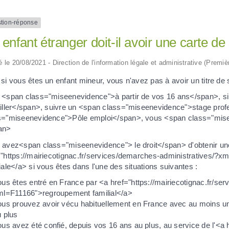
tion-réponse
enfant étranger doit-il avoir une carte de
ié le 20/08/2021 - Direction de l'information légale et administrative (Premiè
si vous êtes un enfant mineur, vous n'avez pas à avoir un titre de 
 <span class="miseenevidence">à partir de vos 16 ans</span>, s
ailler</span>, suivre un <span class="miseenevidence">stage prof
s="miseenevidence">Pôle emploi</span>, vous <span class="mise
an>
 avez<span class="miseenevidence"> le droit</span> d'obtenir un
="https://mairiecotignac.fr/services/demarches-administratives/?xm
iale</a> si vous êtes dans l'une des situations suivantes :
us êtes entré en France par <a href="https://mairiecotignac.fr/se
ml=F11166">regroupement familial</a>
ous prouvez avoir vécu habituellement en France avec au moins un
 plus
us avez été confié, depuis vos 16 ans au plus, au service de l'<a 