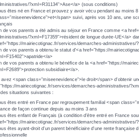
dministratives/?xml=R31134">Ase</a> (sous conditions)
ous êtes né en France et prouvez y avoir vécu pendant au moins 8
lass="miseenevidence">et</span> suivi, après vos 10 ans, une sc
ançais
 de vos parents a été admis au séjour en France comme <a href="
dministratives/?xml=F17359">résident de longue durée-UE</a> dan
ref="https://mairiecotignac.fr/services/demarches-administrative
 de vos parents a obtenu le statut d'<a href="https://mairiecotign
ml=F15402">apatride</a>
 de vos parents a obtenu le bénéfice de la <a href="https://mairie
ml=F2689">protection subsidiaire</a>.
 avez <span class="miseenevidence">le droit</span> d'obtenir un
="https://mairiecotignac.fr/services/demarches-administratives/?x
 des situations suivantes :
ous êtes entré en France par regroupement familial <span class=
rance de façon continue depuis au moins 3 ans
us êtes enfant de Français (à condition d'être entré en France so
ef="https://mairiecotignac.fr/services/demarches-administratives
us êtes ayant-droit d'un parent bénéficiaire d'une rente française 
ofessionnelle