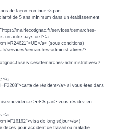
 ans de façon continue <span
olarité de 5 ans minimum dans un établissement
https://mairiecotignac.fr/services/demarches-
s un autre pays de l'<a
s/?xml=R24621">UE</a> (sous conditions)
ac.fr/services/demarches-administratives/?
cotignac.fr/services/demarches-administratives/?
e <a
ml=F2208">carte de résident</a> si vous êtes dans
"miseenevidence">et</span> vous résidez en
us <a
/?xml=F16162">visa de long séjour</a>)
de décès pour accident de travail ou maladie