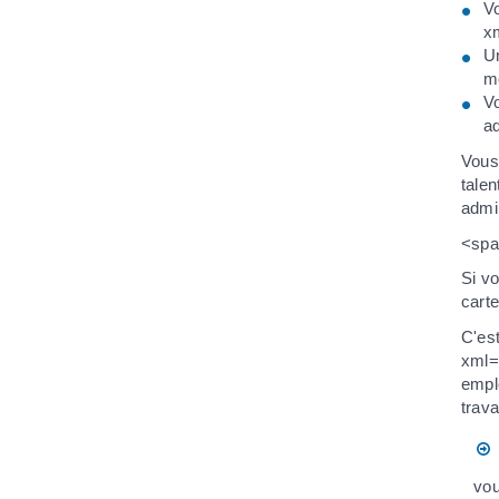
Vo
xm
U
m
Vo
ad
Vous
tale
admi
<spa
Si vo
carte
C'es
xml=
empl
trava
vou