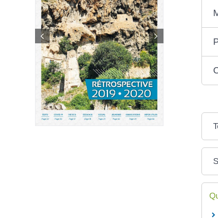
M
P
C
T
S
Qu