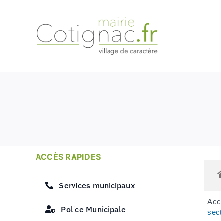
Passer
au
contenu
ACCÈS RAPIDES
Services municipaux
Accu
Police Municipale
sect