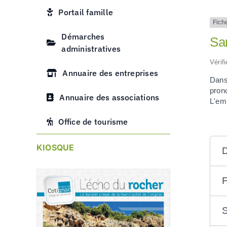
Portail famille
Fich
Démarches
San
administratives
Vérif
Annuaire des entreprises
Dans 
prono
Annuaire des associations
L'emp
Office de tourisme
KIOSQUE
D
F
S