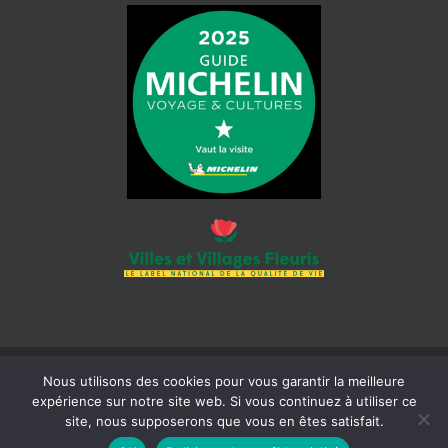
Nous utilisons des cookies pour vous garantir la meilleure
© 2026 Mairie de Cotignac | Tous droits réservés | Siret : 218 300
expérience sur notre site web. Si vous continuez à utiliser ce
465 000 18 |
Mentions légales
| Réalisation :
Béaba-informatique
site, nous supposerons que vous en êtes satisfait.