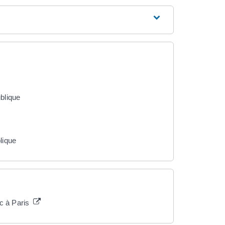
blique
lique
ic à Paris