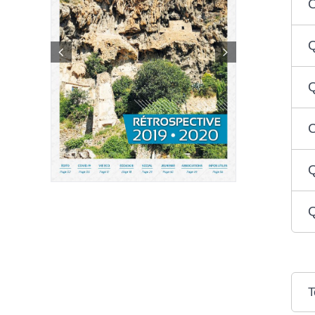
O
Q
Q
C
Q
Q
T