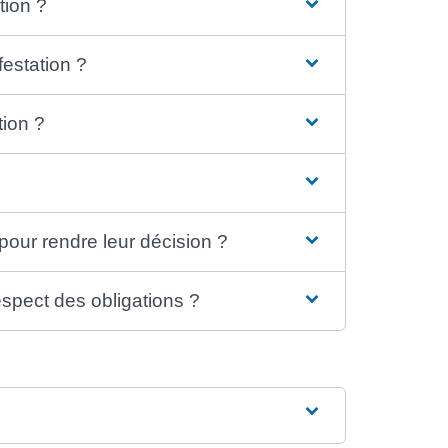
tion ?
festation ?
tion ?
pour rendre leur décision ?
espect des obligations ?