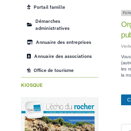
Portail famille
Fich
Démarches
Org
administratives
pu
Annuaire des entreprises
Vérif
Annuaire des associations
Vous
(aut
les 
Office de tourisme
la ma
KIOSQUE
C