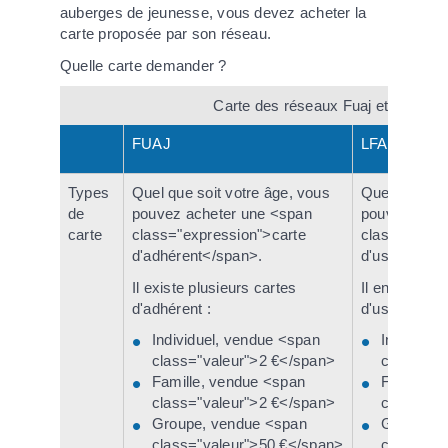
auberges de jeunesse, vous devez acheter la
carte proposée par son réseau.
Quelle carte demander ?
Carte des réseaux Fuaj et LFAJ
FUAJ
LFAJ
Types
Quel que soit votre âge, vous
Quel que soi
de
pouvez acheter une <span
pouvez ache
carte
class="expression">carte
class="expre
d'adhérent</span>.
d'usager</s
Il existe plusieurs cartes
Il en existe 
d'adhérent :
d'usager :
Individuel, vendue <span
Individue
class="valeur">2 €</span>
class="va
Famille, vendue <span
Famille, 
class="valeur">2 €</span>
class="va
Groupe, vendue <span
Groupe, 
class="valeur">50 €</span>
class="va