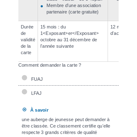
Membre d'une association
partenaire (carte gratuite)
Durée
15 mois : du
12 mois à par
de
1<Exposant>er</Exposant>
d'achat
validité
octobre au 31 décembre de
de la
l'année suivante
carte
Comment demander la carte ?
FUAJ
LFAJ
À savoir
une auberge de jeunesse peut demander à
être classée. Ce classement certifie qu'elle
respecte 3 grands critères de qualité