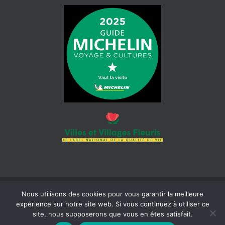
Nous utilisons des cookies pour vous garantir la meilleure
© 2026 Mairie de Cotignac | Tous droits réservés | Siret : 218 300
expérience sur notre site web. Si vous continuez à utiliser ce
465 000 18 |
Mentions légales
| Réalisation :
Béaba-informatique
site, nous supposerons que vous en êtes satisfait.