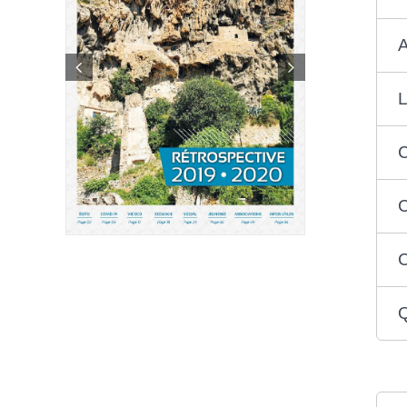
A
L
C
C
C
Q