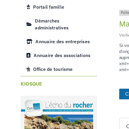
Portail famille
Fich
Démarches
Mal
administratives
Vérif
Annuaire des entreprises
Si vo
d'or
Annuaire des associations
aupr
xml=
Office de tourisme
xml=
KIOSQUE
C
C