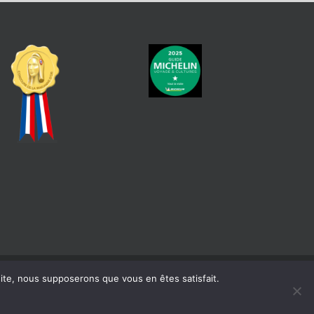
 site, nous supposerons que vous en êtes satisfait.
atique