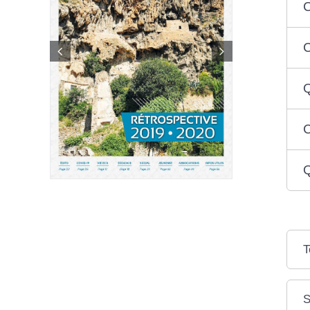
C
C
Q
C
Q
T
S