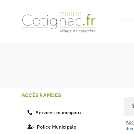
Passer
au
contenu
ACCÈS RAPIDES
Services municipaux
Accu
Police Municipale
dém