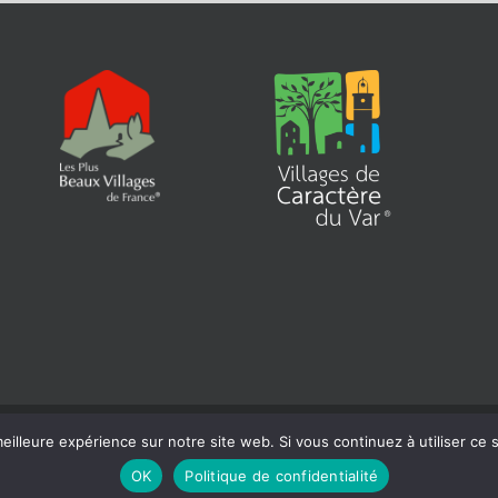
eilleure expérience sur notre site web. Si vous continuez à utiliser ce
 | Siret : 218 300 465 000 18 |
Mentions légales
| Réalisation :
Béaba-inform
OK
Politique de confidentialité