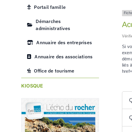
Portail famille
Fich
Démarches
Acc
administratives
Vérif
Annuaire des entreprises
Si vo
exem
Annuaire des associations
déma
liés 
Office de tourisme
href
KIOSQUE
Q
Q