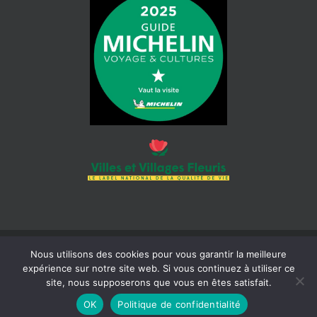
Nous utilisons des cookies pour vous garantir la meilleure
© 2026 Mairie de Cotignac | Tous droits réservés | Siret : 218 300
expérience sur notre site web. Si vous continuez à utiliser ce
465 000 18 |
Mentions légales
| Réalisation :
Béaba-informatique
site, nous supposerons que vous en êtes satisfait.
OK
Politique de confidentialité