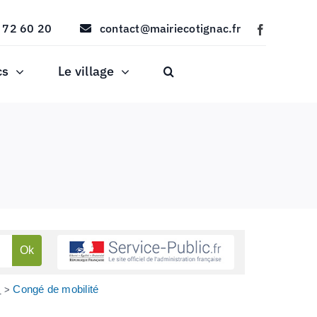
 72 60 20
contact@mairiecotignac.fr
cs
Le village
e
Congé de mobilité
>