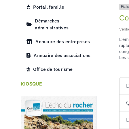
Portail famille
Fich
Co
Démarches
administratives
Vérif
L'emp
Annuaire des entreprises
ruptu
cong
Annuaire des associations
Les c
Office de tourisme
KIOSQUE
D
Q