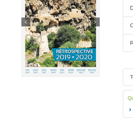
O
T
Qu