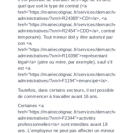
quel que soit le type de contrat (<a
href="https://mairiecotignac.fr/services/demarches-
administratives/?xml=R24389">CDI</a>, <a
href="https://mairiecotignac.fr/services/demarches-
administratives/?xml=R2454">CDD</a>, contrat
temporaire). Tout mineur doit y être autorisé par
son <a
href="https://mairiecotignac.fr/services/demarches-
administratives/?xml=R10398">représentant
légal</a> (père ou mère, par exemple), sauf s'il
est <a
href="https://mairiecotignac.fr/services/demarches-
administratives/?xml=F1194">émancipé</a>.
Toutefois, dans certains secteurs, il est possible
de commencer à travailler avant 16 ans.
Certaines <a
href="https://mairiecotignac.fr/services/demarches-
administratives/?xml=F2344">activités
professionnelles</a> sont interdites avant 18
ans. L'employeur ne peut pas affecter un mineur