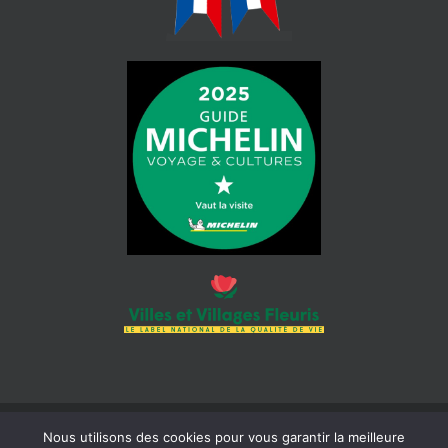
Nous utilisons des cookies pour vous garantir la meilleure
© 2026 Mairie de Cotignac | Tous droits réservés | Siret : 218 300