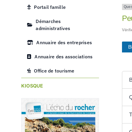
Portail famille
Ques
Peu
Démarches
administratives
Vérif
Annuaire des entreprises
B
Annuaire des associations
Office de tourisme
B
KIOSQUE
Q
T
Q