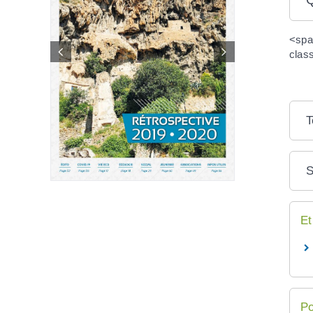
<spa
clas
T
S
Et
Po