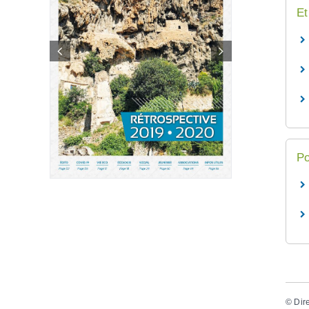
Et
Po
©
Dir