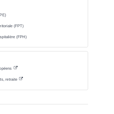
FPE)
itoriale (FPT)
spitalière (FPH)
uropéens
s, retraite