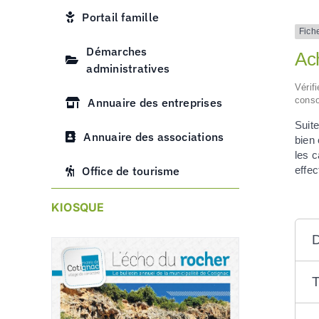
Portail famille
Fich
Démarches
Ach
administratives
Vérif
conso
Annuaire des entreprises
Suite
Annuaire des associations
bien
les 
effec
Office de tourisme
KIOSQUE
D
T