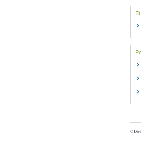
Et
Po
©
Dir