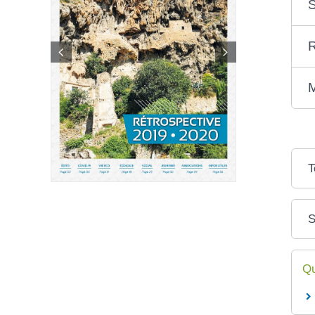
S
R
M
T
S
Qu