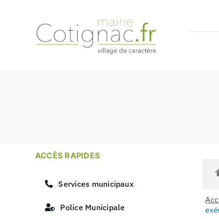
Passer
au
contenu
ACCÈS RAPIDES
Services municipaux
Accu
Police Municipale
exéc