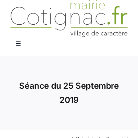
Passer
au
contenu
Navigation
à
La Mairie
bascule
Services Publics
Séance du 25 Septembre
2019
Le Village