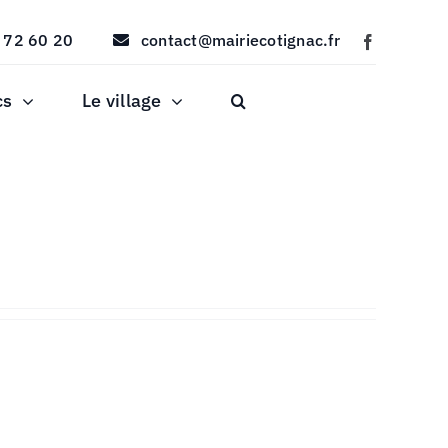
 72 60 20
contact@mairiecotignac.fr
cs
Le village